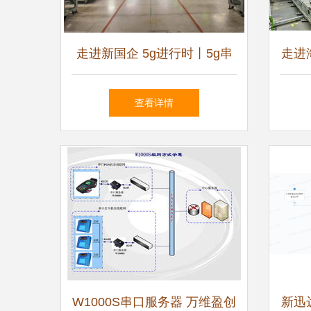
走进新国企 5g进行时丨5g串
走进
联起江城的前世今生
探秘
查看详情
W1000S串口服务器 万维盈创
新迅