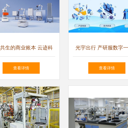
共生的商业账本 云迹科
光宇出行 产研服数字
EO李全印谈服务机器人进
模式，构筑新优势、升
查看详情
查看详情
入“价值战”新拐点
能的技术服务之路